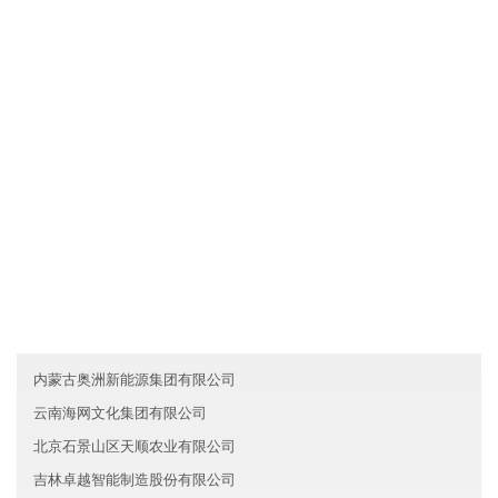
文化是一种力量，香港裳毓机械有限公司制度完善，但我们却丝毫
不弱视文化对于一个人组织行为的作用。我们把组织文化看作是非
常重要的道德力量，有时甚至是根本性的和决定性的。所以，我们
总是"兵马未动，文化先行"。我们依靠既有的组织文化去选择人，也
依靠它去影响人，改变人，约束人。文化就是我们的灵魂。
友情链接
海南丰源教育股份有限公司
河北宏昌建材有限公司
四川龙泉驿区丰瑞生物科技有限公司
内蒙古奥洲新能源集团有限公司
云南海网文化集团有限公司
北京石景山区天顺农业有限公司
吉林卓越智能制造股份有限公司